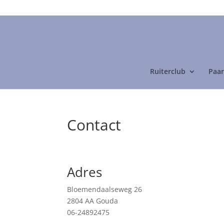
06-24892475
Ruiterclub
Paar
Contact
Adres
Bloemendaalseweg 26
2804 AA Gouda
06-24892475