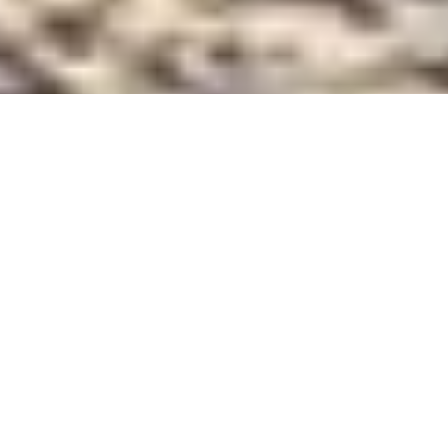
?
Over ons

Lees meer over Ruiterclub Bloemendaal
Onze paarden en pony's in de les

Bekijk de paarden en pony’s van Ruiterclub
Bloemendaal