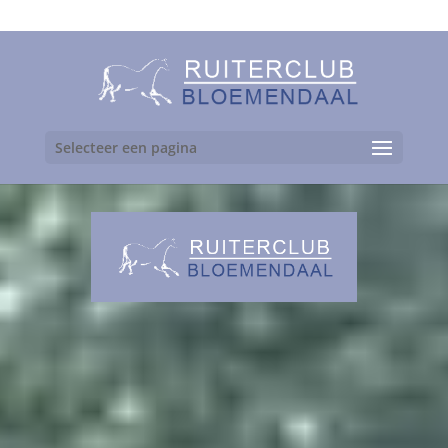
06-24892475
Selecteer een pagina