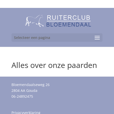
06-24892475
Selecteer een pagina
Alles over onze paarden
Bloemendaalseweg 26
2804 AA Gouda
06-24892475
Privacyverklaring