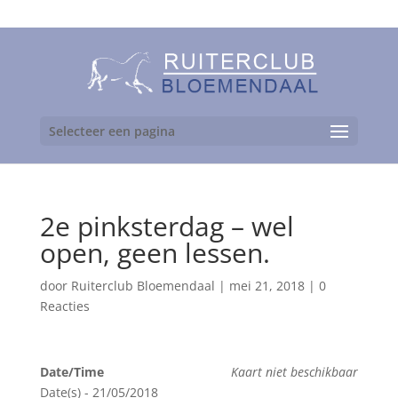
06-24892475
Selecteer een pagina
2e pinksterdag – wel
open, geen lessen.
door
Ruiterclub Bloemendaal
|
mei 21, 2018
|
0
Reacties
Date/Time
Kaart niet beschikbaar
Date(s) - 21/05/2018