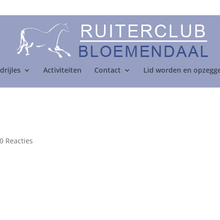
drijles
Activiteiten
Contact
Lid worden en opzegg
0 Reacties