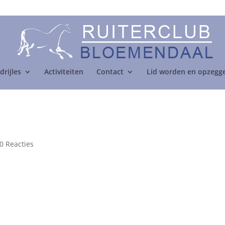
drijles
Activiteiten
Contact
Lid worden en opzegg
0 Reacties