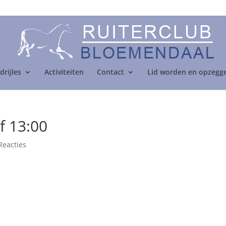
drijles
Activiteiten
Contact
Lid worden en opzegg
f 13:00
Reacties