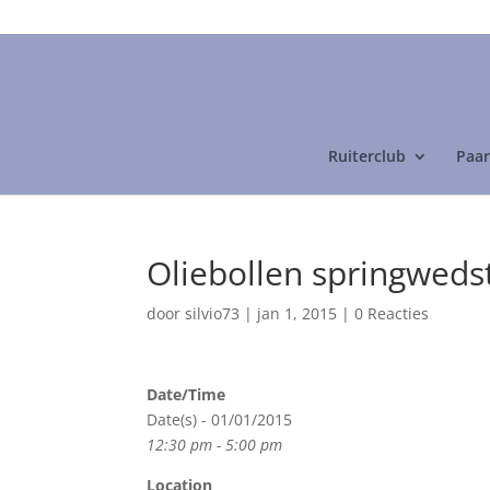
06-24892475
Ruiterclub
Paar
Oliebollen springwedst
door
silvio73
|
jan 1, 2015
|
0 Reacties
Date/Time
Date(s) - 01/01/2015
12:30 pm - 5:00 pm
Location