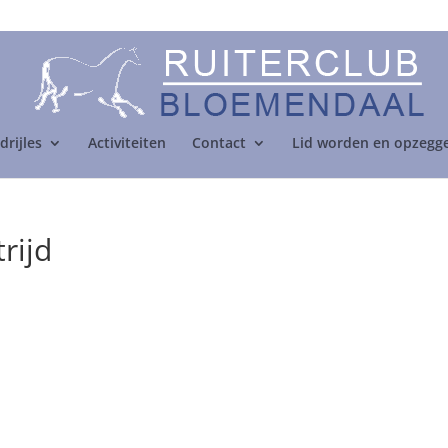
drijles
Activiteiten
Contact
Lid worden en opzegg
rijd