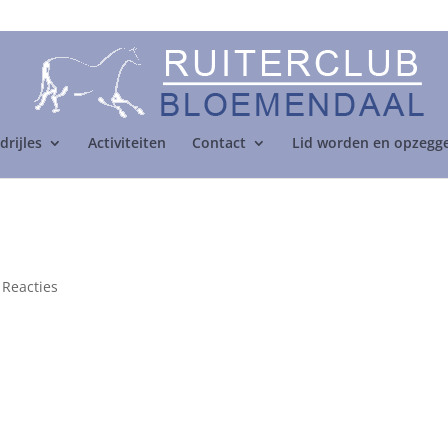
drijles
Activiteiten
Contact
Lid worden en opzegg
 Reacties