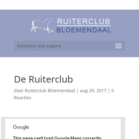
06-24892475
Selecteer een pagina
De Ruiterclub
door
Ruiterclub Bloemendaal
|
aug 29, 2017
|
0
Reacties
This page can't load Google Maps correctly.