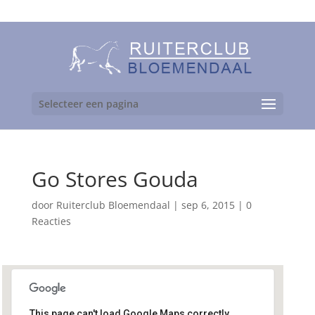
06-24892475
Selecteer een pagina
Go Stores Gouda
door
Ruiterclub Bloemendaal
|
sep 6, 2015
|
0
Reacties
This page can't load Google Maps correctly.