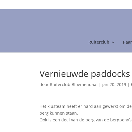
06-24892475
Ruiterclub
Paar
Vernieuwde paddocks
door
Ruiterclub Bloemendaal
|
jan 20, 2019
|
Het klusteam heeft er hard aan gewerkt om de
berg kunnen staan.
Ook is een deel van de berg van de bergpony’s