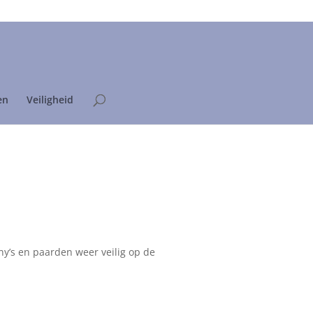
Home
Privacyverklaring
en
Veiligheid
y’s en paarden weer veilig op de