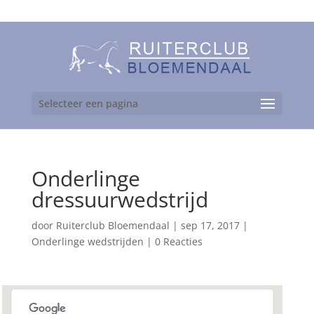
06-24892475
Selecteer een pagina
Onderlinge
dressuurwedstrijd
door
Ruiterclub Bloemendaal
|
sep 17, 2017
|
Onderlinge wedstrijden
|
0 Reacties